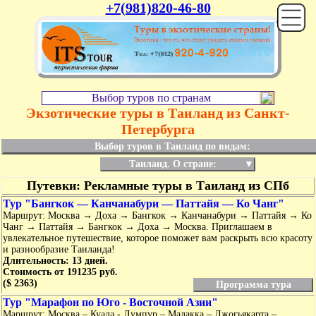
+7(981)820-46-80
Выбор туров по странам
Экзотические туры в Таиланд из Санкт-
Петербурга
Выбор туров в Таиланд по видам:
Таиланд. О стране:
▼
Путевки: Рекламные туры в Таиланд из СПб
Тур "Бангкок — Канчанабури — Паттайя — Ко Чанг"
Маршрут: Москва → Доха → Бангкок → Канчанабури → Паттайя → Ко
Чанг → Паттайя → Бангкок → Доха → Москва. Приглашаем в
увлекательное путешествие, которое поможет вам раскрыть всю красоту
и разнообразие Таиланда!
Длительность: 13 дней.
Стоимость от 191235 руб.
($ 2363)
Программа тура
Тур "Марафон по Юго - Восточной Азии"
Маршрут: Москва – Куала - Лумпур – Малакка – Джогьякарта –