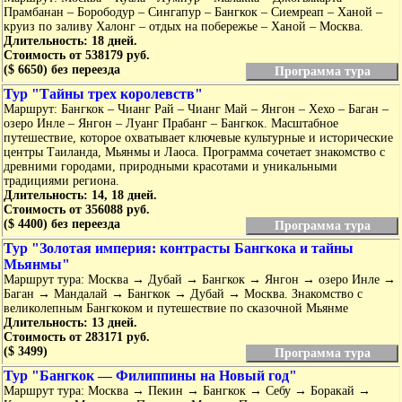
Прамбанан – Борободур – Сингапур – Бангкок – Сиемреап – Ханой –
круиз по заливу Халонг – отдых на побережье – Ханой – Москва.
Длительность: 18 дней.
Стоимость от 538179 руб.
($ 6650) без переезда
Программа тура
Тур "Тайны трех королевств"
Маршрут: Бангкок – Чианг Рай – Чианг Май – Янгон – Хехо – Баган –
озеро Инле – Янгон – Луанг Прабанг – Бангкок. Масштабное
путешествие, которое охватывает ключевые культурные и исторические
центры Таиланда, Мьянмы и Лаоса. Программа сочетает знакомство с
древними городами, природными красотами и уникальными
традициями региона.
Длительность: 14, 18 дней.
Стоимость от 356088 руб.
($ 4400) без переезда
Программа тура
Тур "Золотая империя: контрасты Бангкока и тайны
Мьянмы"
Маршрут тура: Москва → Дубай → Бангкок → Янгон → озеро Инле →
Баган → Мандалай → Бангкок → Дубай → Москва. Знакомство с
великолепным Бангкоком и путешествие по сказочной Мьянме
Длительность: 13 дней.
Стоимость от 283171 руб.
($ 3499)
Программа тура
Тур "Бангкок — Филиппины на Новый год"
Маршрут тура: Москва → Пекин → Бангкок → Себу → Боракай →