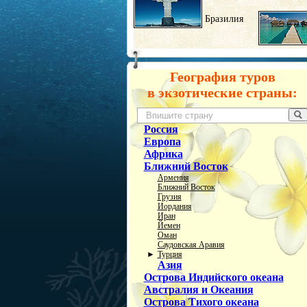
Бразилия
География туров
в экзотические страны:
Россия
Европа
Африка
Ближний Восток
Армения
Ближний Восток
Грузия
Иордания
Иран
Йемен
Оман
Саудовская Аравия
►
Турция
Азия
Острова Индийского океана
Австралия и Океания
Острова Тихого океана