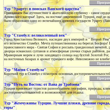
Програ
Тур "Урарту: в поисках Ванского царства"
Приглашаем Вас путешествие в анатолийскую глубинку - самое сердце
Армянского нагорья! Здесь, на востоке современной Турции, ещё до 
было образовано одно из величайших древних государств Урарту (Ван
.
Програ
Тур "Стамбул: великолепный век"
Город Константина Великого, наследие двух империй и " Второй Рим" 
его величество Стамбул. Мечта путешественника на берегах Босфора!
православного мира - Святая София и россыпь грандиозных мечетей,
дворцы османских султанов и атмосферные улочки старых районов, ра
Мраморным морем и лучи заходящего солнца над бухтой Золотой Рог, 
на восточных базарах и аромат турецкого кофе. Невозможно не влюби
Програ
Тур "Магия Стамбула"
Короткий тур в Стамбул с осмотром основных достопримечательностей
Програ
Тур "Путь на Восток: от Вана до Трабзона"
Турция привлекает туристов разнообразием географии, природы, клим
достопримечательностей и возможностей для отдыха.
Програ
Тур "Жемчужины Турции. Лучшие пляжи, древние города,
горы"