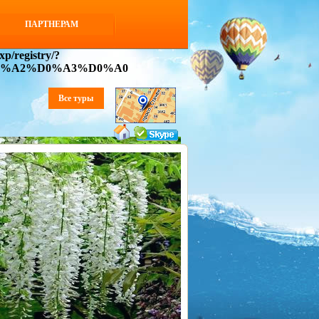
ПАРТНЕРАМ
p/registry/?
D0%A2%D0%A3%D0%A0
Все туры