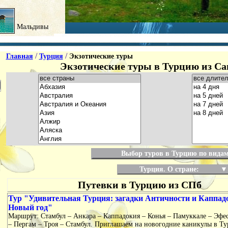
Мальдивы
/
/
Главная
Турция
Экзотические туры
Экзотические туры в Турцию из Са
Выбор туров в Турцию по видам
Турция. О стране:
▼
Путевки в Турцию из СПб
Тур "Удивительная Турция: загадки Античности и Каппад
Новый год"
Маршрут: Стамбул – Анкара – Каппадокия – Конья – Памуккале – Эфе
– Пергам – Троя – Стамбул. Приглашаем на новогодние каникулы в Т