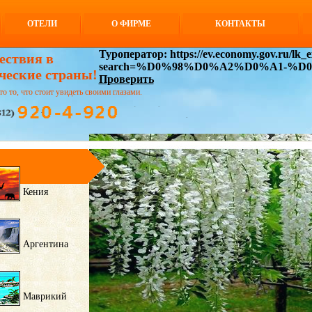
ОТЕЛИ
О ФИРМЕ
КОНТАКТЫ
Туроператор: https://ev.economy.gov.ru/lk_ex
ествия в
search=%D0%98%D0%A2%D0%A1-%
ческие страны!
Проверить
то то, что стоит увидеть своими глазами.
Кения
Аргентина
Маврикий