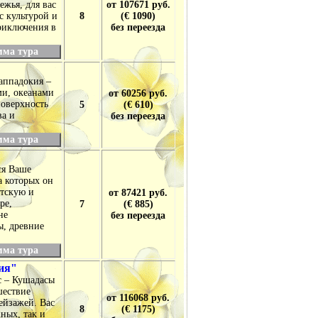
жья, для вас
от 107671 руб.
с культурой и
8
(€ 1090)
риключения в
без переезда
мма тура
аппадокия –
ми, океанами
от 60256 руб.
поверхность
5
(€ 610)
ва и
без переезда
мма тура
ся Ваше
а которых он
атскую и
от 87421 руб.
ре,
7
(€ 885)
не
без переезда
ы, древние
мма тура
ия"
с – Кушадасы
шествие
от 116068 руб.
ейзажей. Вас
8
(€ 1175)
ных, так и