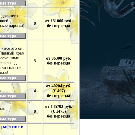
мма тура
 древнего
нашей эры
от 131000 руб.
8
ское царство)
без переезда
мма тура
- всё это он,
 Главный храм
 роскошные
от 86300 руб.
5
ссвет над
без переезда
гул голосов
ться!
мма тура
от 40204 руб.
.
4
(€ 407)
без переезда
мма тура
от 145702 руб.
ата,
8
(€ 1475)
без переезда
мма тура
 рафтинг и