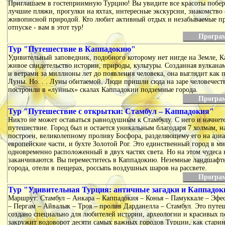
Приглашаем в гостеприимную Турцию! Вы увидите все красоты побере
лучшие пляжи, прогулки на яхтах, интересные экскурсии, знакомство 
живописной природой. Кто любит активный отдых и незабываемые п
отпуске - вам в этот тур!
Програ
Тур "Путешествие в Каппадокию"
Удивительный заповедник, подобного которому нет нигде на Земле, К
живое свидетельство истории, природы, культуры. Созданная вулкана
и ветрами за миллионы лет до появления человека, она выглядит как 
Луны. Но. . . Луны обитаемой. Люди пришли сюда на заре человечест
построили в «лунных» скалах Каппадокии подземные города.
Програ
Тур "Путешествие с открытки: Стамбул – Каппадокия"
Никто не может оставаться равнодушным к Стамбулу. С него и начнет
путешествие. Город был и остается уникальным благодаря 7 холмам, н
построен, великолепному проливу Босфора, разделяющему его на ази
европейские части, и бухте Золотой Рог. Это единственный город в ми
одновременно расположенный в двух частях света. Но на этом чудеса 
заканчиваются. Вы переместитесь в Каппадокию. Неземные ландшафт
города, отели в пещерах, россыпь воздушных шаров на рассвете.
Програ
Тур "Удивительная Турция: античные загадки и Каппадок
Маршрут: Стамбул – Анкара – Каппадокия – Конья – Памуккале – Эфе
– Пергам – Айвалык – Троя – пролив Дарданелла – Стамбул. Это путе
создано специально для любителей истории, археологии и красивых п
закружит водоворот десяти самых важных городов Турции, как старин