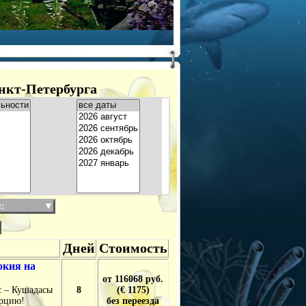
нкт-Петербурга
:
▼
Дней
Стоимость
окия на
от 116068 руб.
с – Кушадасы
8
(€ 1175)
урцию!
без переезда