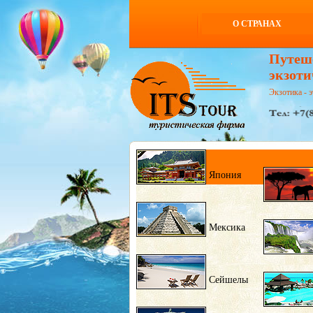
О СТРАНАХ
Путеш
экзоти
Экзотика - э
Япония
Мексика
Сейшелы