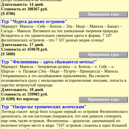
Длительность: 14 дней.
Стоимость от 380367 руб.
($ 4700)
Программа тура
Тур "Чудеса далеких островов"
Маршрут: Манила – Себу – Бохоль – Эль - Нидо – Манила – Банауэ –
Сагада – Манила. Взгляните на эти уникальные творения природы.
Вглядитесь в это удивительное смешение цвета и формы. 7 107
филиппинских островов – это 7 107 разных видов солнца!
Длительность: 17 дней.
Стоимость от 459678 руб.
($ 5680)
Программа тура
Тур "Филиппины – здесь сбываются мечты!"
Маршрут: Манила – Затерянная долина – о. Бохоль – о. Себу – о.
Шаргао – о. Палаван (Эль - Нидо – Пуэрто - Принцесса) – Манила.
Отправившись в это незабываемое приключение, Вы сможете
познакомиться сразу с несколькими историческими эпохами, попасть в
царство нетронутой природы.
Длительность: 18 дней.
Стоимость от 339903 руб.
($ 4200) без переезда
Программа тура
Тур "Ожерелье тропических жемчужин"
Легенда гласит: когда боги создали первый из островов Филиппинского
архипелага, он им настолько понравился, что они решили сотворить
еще семь тысяч островов. Филиппины – архипелаг, занимающий по
величине второе место в мире. 7107 островов сложены в один большой