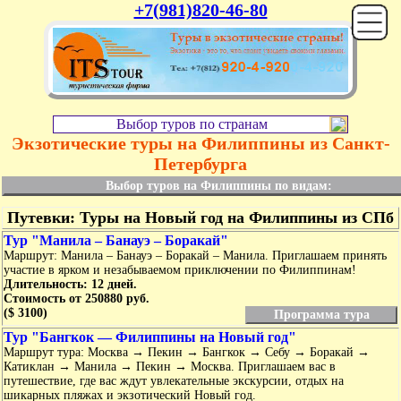
+7(981)820-46-80
Выбор туров по странам
Экзотические туры на Филиппины из Санкт-
Петербурга
Выбор туров на Филиппины по видам:
Путевки: Туры на Новый год на Филиппины из СПб
Тур "Манила – Банауэ – Боракай"
Маршрут: Манила – Банауэ – Боракай – Манила. Приглашаем принять
участие в ярком и незабываемом приключении по Филиппинам!
Длительность: 12 дней.
Стоимость от 250880 руб.
($ 3100)
Программа тура
Тур "Бангкок — Филиппины на Новый год"
Маршрут тура: Москва → Пекин → Бангкок → Себу → Боракай →
Катиклан → Манила → Пекин → Москва. Приглашаем вас в
путешествие, где вас ждут увлекательные экскурсии, отдых на
шикарных пляжах и экзотический Новый год.