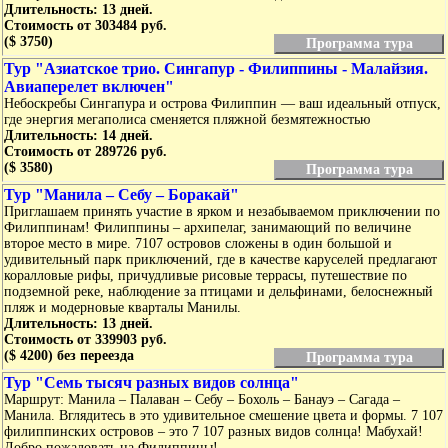
Длительность: 13 дней.
Стоимость от 303484 руб.
($ 3750)
Программа тура
Тур "Азиатское трио. Сингапур - Филиппины - Малайзия.
Авиаперелет включен"
Небоскребы Сингапура и острова Филиппин — ваш идеальный отпуск,
где энергия мегаполиса сменяется пляжной безмятежностью
Длительность: 14 дней.
Стоимость от 289726 руб.
($ 3580)
Программа тура
Тур "Манила – Себу – Боракай"
Приглашаем принять участие в ярком и незабываемом приключении по
Филиппинам! Филиппины – архипелаг, занимающий по величине
второе место в мире. 7107 островов сложены в один большой и
удивительный парк приключений, где в качестве каруселей предлагают
коралловые рифы, причудливые рисовые террасы, путешествие по
подземной реке, наблюдение за птицами и дельфинами, белоснежный
пляж и модерновые кварталы Манилы.
Длительность: 13 дней.
Стоимость от 339903 руб.
($ 4200) без переезда
Программа тура
Тур "Семь тысяч разных видов солнца"
Маршрут: Манила – Палаван – Себу – Бохоль – Банауэ – Сагада –
Манила. Вглядитесь в это удивительное смешение цвета и формы. 7 107
филиппинских островов – это 7 107 разных видов солнца! Мабухай!
Добро пожаловать на Филиппины!