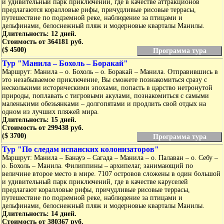
и удивительный парк приключений, где в качестве аттракционов
предлагаются коралловые рифы, причудливые рисовые террасы,
путешествие по подземной реке, наблюдение за птицами и
дельфинами, белоснежный пляж и модерновые кварталы Манилы.
Длительность: 12 дней.
Стоимость от 364181 руб.
($ 4500)
Программа тура
Тур "Манила – Бохоль – Боракай"
Маршрут: Манила – о. Бохоль – о. Боракай – Манила. Отправившись в
это незабываемое приключение, Вы сможете познакомиться сразу с
несколькими историческими эпохами, попасть в царство нетронутой
природы, поплавать с тигровыми акулами, познакомиться с самыми
маленькими обезьянками – долгопятами и продлить свой отдых на
одном из лучших пляжей мира.
Длительность: 15 дней.
Стоимость от 299438 руб.
($ 3700)
Программа тура
Тур "По следам испанских колонизаторов"
Маршрут: Манила – Банауэ – Сагада – Манила – о. Палаван – о. Себу –
о. Бохоль – Манила. Филиппины – архипелаг, занимающий по
величине второе место в мире. 7107 островов сложены в один большой
и удивительный парк приключений, где в качестве каруселей
предлагают коралловые рифы, причудливые рисовые террасы,
путешествие по подземной реке, наблюдение за птицами и
дельфинами, белоснежный пляж и модерновые кварталы Манилы.
Длительность: 14 дней.
Стоимость от 380367 руб.