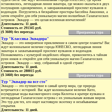
остановилось, легендарная линия экватора, где можно оказаться в двух
полушариях одновременно, и завораживающий проспект вулканов и
водопадов. Погрузитесь в бескрайние просторы бассейна Амазонки, а
затем откройте для себя уникальную магию волшебных Галапагосских
островов. Эквадор — это целая вселенная впечатлений!
Длительность: 11 дней.
Стоимость от 291345 руб.
($ 3600) без переезда
Программа тура
Тур "Классика Эквадора"
Эквадор — это невероятное приключение в самом центре планеты! Вас
ждут колониальное величие города ЮНЕСКО, легендарная линия
экватора и захватывающий проспект вулканов и водопадов.
Познакомьтесь с культурой индейских общин, прикоснитесь к тайнам
руин инков и откройте для себя уникальную магию Галапагосских
островов. Эквадор — мир, собранный в одной стране!
Длительность: 11 дней.
Стоимость от 280015 руб.
($ 3460) без переезда
Программа тура
Тур "Эквадор на все сто"
Эквадор — это путешествие в самый центр мира, где природа
встречается с историей. Вас ждет колониальное величие Кито,
изумрудные воды высокогорного озера Килотоа в кратере вулкана и
легендарные Галапагосские острова с их уникальным живым миром.
Это тур для тех, кто ищет настоящую экзотику и незабываемые
открытия.
Длительность: 11 дней.