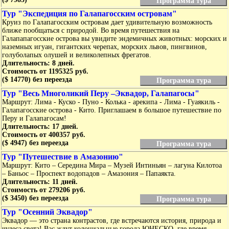
Программа тура
Тур "Экспедиция по Галапагосским островам"
Круиз по Галапагосским островам дает удивительную возможность
ближе пообщаться с природой. Во время путешествия на
Галапапагосские острова вы увидите эндемичных животных: морских и
наземных игуан, гигантских черепах, морских львов, пингвинов,
голуболапых олушей и великолепных фрегатов.
Длительность: 8 дней.
Стоимость от 1195325 руб.
($ 14770) без переезда
Программа тура
Тур "Весь Mноголикий Перу –Эквадор, Галапагосы"
Маршрут: Лима - Куско - Пуно - Колька - арекипа - Лима - Гуаякиль -
Галапагосские острова - Кито. Приглашаем в большое путешествие по
Перу и Галапагосам!
Длительность: 17 дней.
Стоимость от 400357 руб.
($ 4947) без переезда
Программа тура
Тур "Путешествие в Амазонию"
Маршрут: Кито – Середина Мира – Музей Интиньян – лагуна Килотоа
– Баньос – Проспект водопадов – Амазония – Папаякта.
Длительность: 11 дней.
Стоимость от 279206 руб.
($ 3450) без переезда
Программа тура
Тур "Осенний Эквадор"
Эквадор — это страна контрастов, где встречаются история, природа и
чудеса света! Вас ждут колониальные города ЮНЕСКО, где время