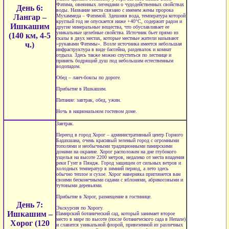
Фатима, овеянных легендами о чудодейственных свойствах
День 6:
воды. Название места связано с именем жены пророка
Лангар –
Мухаммеда – Фатимой. Здешняя вода, температура которой
круглый год не опускается ниже +40°С, содержит радон и
Ишкашим
другие минеральные вещества, что обуславливает ее
уникальные целебные свойства. Источник бьет прямо из
(140 км, 4-5
скалы в двух местах, которые местные жители называют
ч.)
«рукавами Фатимы». Возле источника имеется небольшая
инфраструктура в виде бассейна, раздевалок и комнат
отдыха. Здесь также можно спуститься по лестнице и
принять бодрящий душ под небольшим естественным
водопадом.
Обед – ланч-боксы по дороге.
Прибытие в Ишкашим.
Питание: завтрак, обед, ужин.
Ночь в национальном гостевом доме.
Завтрак.
Переезд в город Хорог – административный центр Горного
Бадахшана, очень красивый зеленый город с огромными
тополями и необычными традиционными памирскими
домами на окраине. Хорог расположен на дне глубокого
ущелья на высоте 2200 метров, недалеко от места впадения
реки Гунт в Пяндж. Город защищен от сильных ветров и
холодных температур в зимний период, а лето здесь
обычно теплое и сухое. Хорог наверняка приглянется вам
своими бесконечными садами с яблонями, абрикосовыми и
тутовыми деревьями.
Прибытие в Хорог, размещение в гостинице.
День 7:
Экскурсия по Хорогу.
Ишкашим –
Памирский ботанический сад, который занимает второе
место в мире по высоте (после ботанического сада в Непале)
Хорог (120
и славится уникальной флорой, привезенной из различных