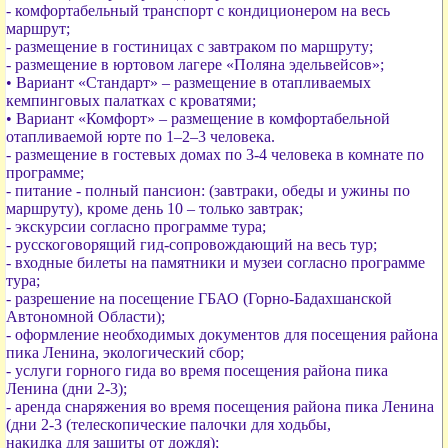
- комфортабельный транспорт с кондиционером на весь
маршрут;
- размещение в гостиницах с завтраком по маршруту;
- размещение в юртовом лагере «Поляна эдельвейсов»;
• Вариант «Стандарт» – размещение в отапливаемых
кемпинговых палатках с кроватями;
• Вариант «Комфорт» – размещение в комфортабельной
отапливаемой юрте по 1–2–3 человека.
- размещение в гостевых домах по 3-4 человека в комнате по
программе;
- питание - полный пансион: (завтраки, обеды и ужины по
маршруту), кроме день 10 – только завтрак;
- экскурсии согласно программе тура;
- русскоговорящий гид-сопровождающий на весь тур;
- входные билеты на памятники и музеи согласно программе
тура;
- разрешение на посещение ГБАО (Горно-Бадахшанской
Автономной Области);
- оформление необходимых документов для посещения района
пика Ленина, экологический сбор;
- услуги горного гида во время посещения района пика
Ленина (дни 2-3);
- аренда снаряжения во время посещения района пика Ленина
(дни 2-3 (телескопические палочки для ходьбы,
накидка для защиты от дождя);