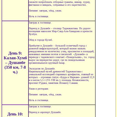
сможете попробовать отборные гранаты, инжир, хурму,
фисташки и миндаль, собранные в его окрестностях.
Питание: завтрак, обед, ужин.
Ночь в гостинице.
Завтрак в гостинице.
Переезд в Душанбе – столицу Таджикистана. По дороге
посещение мавзолея Мир-Саид-Али-Хамадони и крепости
Хулбук.
Обед в городе Куляб.
Прибытие в Душанбе – большой солнечный город с
развитой инфраструктурой, который можно назвать
рекордсменом по количеству улиц, проспектов и площадей,
День 9:
названных именами поэтов и писателей. «Душанбе» в
Калаи-Хумб
переводе с таджикского означает «Понедельник», т.к. город
вырос на перекрестке дорог, где по понедельникам
– Душанбе
организовывался крупный базар.
(350 км, 7-8
Экскурсия по Душанбе.
ч.)
Национальный музей древностей Таджикистана с
уникальной коллекцией старинных артефактов, главный из
которых – огромная статуя «Будда в Нирване» длиной 12,9
м и весом 5,5 т (VI–VIII вв.); площадь Независимости,
проспект Рудаки, памятник Исмаилу Самани.
Ужин в ресторане.
Питание: завтрак, обед, ужин.
Ночь в гостинице.
Завтрак в гостинице.
Переезд в аэропорт Душанбе.
День 10: