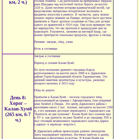
уголков планеты. Сад расположен на прибрежных террасах
км, 2 ч.)
реки Шахдары над восточной частью Хорога, на высоте
2320 м. Далее посетим историко-краеведческий музей, где
представлены интересные исторические экспонаты и
предметы искусства и ремесел. В частности, здесь можно
увидеть первое пианино на Памире, которое было вручную
принесено в Хорог десятью солдатами из Оша для дочери
одного из правителей в 1914 году. Они шли примерно тем
же маршрутом, что мы проехали в предыдущие дни на
транспорте. Разумеется, заглянем на местный базар, где
можно приобрести локальные продукты, фрукты и овощи.
Питание: завтрак, обед, ужин.
Ночь в гостинице.
Завтрак в гостинице
Переезд в селение Калаи-Хумб.
По пути посещение древнего городища Карон,
расположенного на высоте около 2000 м в Дарвазском
районе Горно-Бадахшанской области Таджикистана. Это
древний памятник архитектуры и культуры, раскопки
которого начались в 2013 году.
Обед по дороге.
День 8:
Прибытие в Калаи-Хумб – поселок городского типа,
расположенный на границе с Афганистаном, близ впадения
Хорог –
реки Хумбоб в Пяндж. Это центр Дарвазского района с
населением около 2 тыс. человек, находится на высоте 1200
Калаи-Хумб
м, а его название дословно переводится с таджикского как
(265 км, 6-7
"Крепость на дне кувшина". Калаи-Хумб был основан еще
в XV в. как крепость на реке Хумбоб и до середины XIX в.
ч.)
был столицей независимого таджикского шахства Дарваз
(«дарваз» в переводе «ворота»).
В Дарвазском районе превосходно развито земледелие.
Здесь выращивают зерновые, бахчевые (арбузы и дыни),
овощные и фруктовые культуры. В Калаи-Хумбе вы