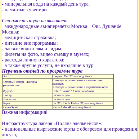
- минеральная вода на каждый день тура;
- памятные сувениры.
Стоимость тура не включает
- международные авиаперелёты Москва – Ош, Душанбе –
Москва;
- медицинская страховка;
- питание вне программы;
- чаевые водителям и гидам;
- билеты на фото, видео съемку в музеях;
- расходы личного характера;
- а также другие услуги, не входящие в тур.
Перечень отелей по программе тура
Ош
Санрайс Ош 3* или подобный
Стандарт – размещение в кемпинговых
Юртовый лагерь «Поляна
палатках
эдельвейсов»
Комфорт – размещение в киргизской юрте
Мургаб
Hotel "Pamir” 1* или подобный
Лангар
Гостевой дом
Ишкашим
Гостевой дом
Хорог
Lal 3* / Dehli Darbor 3* или подобный
Калаи-Хумб
Karon Palas 4* или подобный
Важная информация!
Инфраструктура лагеря «Поляна эдельвейсов»:
- национальные кыргызские юрты с обогревом для проведения
досуга;