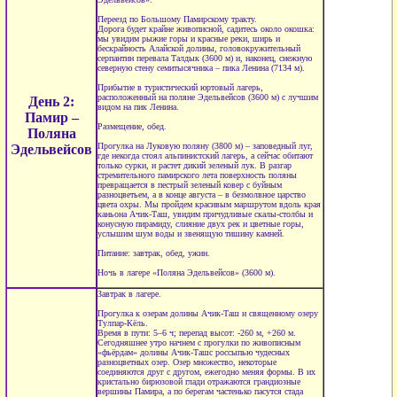
Переезд по Большому Памирскому тракту.
Дорога будет крайне живописной, садитесь около окошка:
мы увидим рыжие горы и красные реки, ширь и
бескрайность Алайской долины, головокружительный
серпантин перевала Талдык (3600 м) и, наконец, снежную
северную стену семитысячника – пика Ленина (7134 м).
Прибытие в туристический юртовый лагерь,
расположенный на поляне Эдельвейсов (3600 м) с лучшим
День 2:
видом на пик Ленина.
Памир –
Размещение, обед.
Поляна
Прогулка на Луковую поляну (3800 м) – заповедный луг,
Эдельвейсов
где некогда стоял альпинистский лагерь, а сейчас обитают
только сурки, и растет дикий зеленый лук. В разгар
стремительного памирского лета поверхность поляны
превращается в пестрый зеленый ковер с буйным
разноцветьем, а в конце августа – в безмолвное царство
цвета охры. Мы пройдем красивым маршрутом вдоль края
каньона Ачик-Таш, увидим причудливые скалы-столбы и
конусную пирамиду, слияние двух рек и цветные горы,
услышим шум воды и звенящую тишину камней.
Питание: завтрак, обед, ужин.
Ночь в лагере «Поляна Эдельвейсов» (3600 м).
Завтрак в лагере.
Прогулка к озерам долины Ачик-Таш и священному озеру
Тулпар-Кёль.
Время в пути: 5–6 ч; перепад высот: -260 м, +260 м.
Сегодняшнее утро начнем с прогулки по живописным
«фьёрдам» долины Ачик-Ташс россыпью чудесных
разноцветных озер. Озер множество, некоторые
соединяются друг с другом, ежегодно меняя формы. В их
кристально бирюзовой глади отражаются грандиозные
вершины Памира, а по берегам частенько пасутся стада