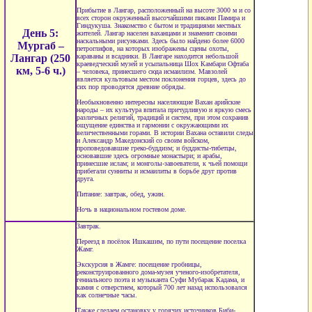
Прибытие в Лангар, расположенный на высоте 3000 м и со
всех сторон окруженный высочайшими пиками Памира и
Гиндукуша. Знакомство с бытом и традициями местных
День 5:
жителей. Лангар населен ваханцами и знаменит своими
наскальными рисунками. Здесь было найдено более 6000
Мургаб –
петроглифов, на которых изображены сцены охоты,
Лангар (250
караваны и всадники. В Лангаре находится небольшой
краеведческий музей и усыпальница Шох Камбари Офтаба
км, 5-6 ч.)
– человека, принесшего сюда исмаилизм. Мавзолей
является культовым местом поклонения горцев, здесь до
сих пор проводятся древние обряды.
Необыкновенно интересны населяющие Вахан арийские
народы – их культура впитала причудливую и яркую смесь
различных религий, традиций и систем, при этом сохранив
ощущение единства и гармонии с окружающими их
величественными горами. В истории Вахана оставили следы
и Александр Македонский со своим войском,
проповедовавшие греко-буддизм; и буддисты-тибетцы,
основавшие здесь огромные монастыри; и арабы,
принесшие ислам; и монголы-завоеватели, к чьей помощи
прибегали сунниты и исмаилиты в борьбе друг против
друга.
Питание: завтрак, обед, ужин.
Ночь в национальном гостевом доме.
Завтрак.
Переезд в посёлок Ишкашим, по пути посещение поселка
Жамг.
Экскурсия в Жамге: посещение гробницы,
реконструированного дома-музея ученого-изобретателя,
гениального поэта и музыканта Суфи Мубарак Кадама, и
камня с отверстием, который 700 лет назад использовался
как солнечные часы.
Также сделаем остановку у горячих источников Биби-