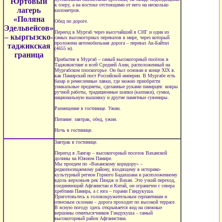
Юртовый
к озеру, а на востоке отстоящими от него на несколько
лагерь
километров.
«Поляна
Обед по дороге.
Эдельвейсов»
Переезд в Мургаб через высочайший в СНГ и один из
– кыргызско-
самых высокогорных перевалов в мире, через который
проложена автомобильная дорога – перевал Ак-Байтал
таджикская
(4655 м).
граница
Прибытие в Мургаб – самый высокогорный посёлок в
Таджикистане и всей Средней Азии, расположенный на
Мургабском плоскогорье. Он был основан в конце XIX в.
как Памирский пост Российской империи. В Мургабе есть
базар и ремесленные лавки, где можно приобрести
уникальные предметы, сделанные руками памирцев: ковры
ручной работы, традиционные шапки (калпаки), сумки,
национальную вышивку и другие памятные сувениры.
Размещение в гостинице. Ужин.
Питание: завтрак, обед, ужин.
Ночь в гостинице.
Завтрак в гостинице.
Переезд в Лангар – высокогорный поселок Ваханской
долины на Южном Памире.
Мы проедем по «Ваханскому коридору» –
редкопосещаемому району, входящему в историко-
культурный регион Горного Бадахшана и расположенному
вдоль верховьев рек Пяндж и Вахан. Это узкий переход,
соединяющий Афганистан и Китай, он ограничен с севера
хребтами Памира, а с юга – горами Гиндукуша.
Приготовьтесь к головокружительным серпантинам и
отвесным склонам – дорога проходит по высокой террасе.
В ясную погоду здесь открывается вид на снежные
вершины семитысячников Гиндукуша – самый
высокогорный район Афганистана.