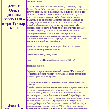
пугливых яков.
День 3:
Дальше наш путь лежит к большому и чистому озеру
Тулпар-Кёль. Мы спустимся к реке и перейдем по мосту на
Озера
другую сторону, где и раскинулось священное озеро. По
долины
словам местных чабанов, в нем нельзя купаться, брать
воду, поить скот и ловить рыбу. Приходить к озеру
Ачик-Таш –
желательно со светлыми мыслями, можно молиться на
берегу, окунать больные части тела или окроплять их
озеро Тулпар-
водой – обязательно получишь дар исцеления. Мы
Кёль
обойдем озеро вокруг и увидим его извилистые формы с
разных ракурсов, а также познакомимся с бытом и
традициями кочевых кыргызов, чьи юрты стоят
неподалеку. По дороге встретим осликов, лошадей и
нетронутые поляны нежных цветущих эдельвейсов, ярких
лютиков и альпийских незабудок.
Возвращение в лагерь. Кулинарный мастер-класспо
приготовлению узгенского плова.
Питание: завтрак, обед, ужин.
Ночь в лагере «Поляна Эдельвейсов» (3600 м).
Завтрак в лагере.
Переезд к кыргызско-таджикской границе "Кызыл-Арт".
Подъем на перевал Кызыл-Арт (4280 м) через Заалайский
хребет. Прохождение границы.
Переезд к живописному высокогорному озеру Каракуль
(3914 м).
Это бессточное ледниково-тектоническое озеро (с тюркского
«Черное озеро») расположено на высоте 3914 м над
уровнем моря, что на 100 м выше самого известного
высокогорного озера Титикака в Андах! Озеро Каракуль
образовалось вследствие падения метеорита приблизительно
25 миллионов лет назад. Кратер имеет диаметр 45 км,
площадь Каракуля без островов составляет 380 кв. км, а
День 4:
максимальная глубина – около 240 м. Озеро окружено
пустынными скалистыми хребтами, на западе подходящими