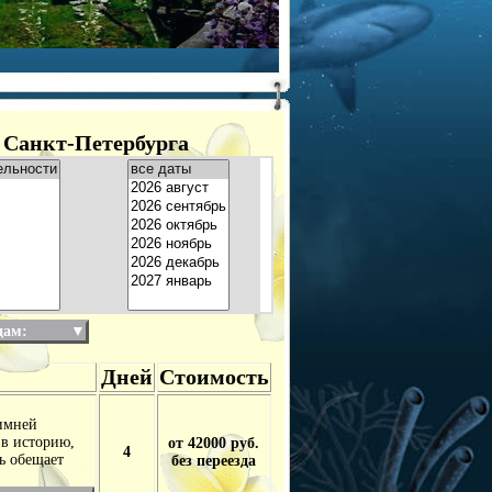
 Санкт-Петербурга
дам:
▼
Дней
Стоимость
зимней
 в историю,
от 42000 руб.
4
ь обещает
без переезда