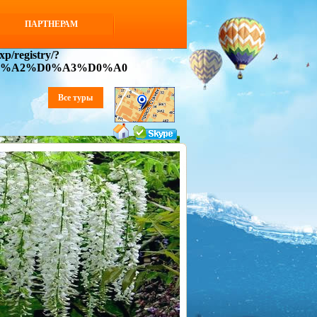
ПАРТНЕРАМ
p/registry/?
D0%A2%D0%A3%D0%A0
Все туры