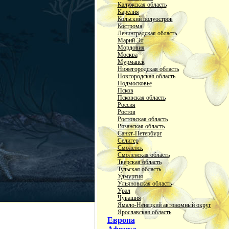
Калужская область
Карелия
Кольский полуостров
Кострома
Ленинградская область
Марий Эл
Мордовия
Москва
Мурманск
Нижегородская область
Новгородская область
Подмосковье
Псков
Псковская область
Россия
Ростов
Ростовская область
Рязанская область
Санкт-Петербург
Селигер
Смоленск
Смоленская область
Тверская область
Тульская область
Удмуртия
Ульяновская область
Урал
Чувашия
Ямало-Ненецкий автономный округ
Ярославская область
Европа