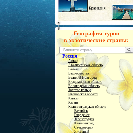
Бразилия
География туров
в экзотические страны:
Россия
Алтай
Архангельская область
Байкал
Башкортостан
Великий Новгород
Владимирская область
Вологодская область
Золотое кольцо
Ивановская область
Кавказ
Казань
Калининградская область
Балтийск
Гвардейск
Зеленоградск
Калининград
Светлогорск
Янтарный