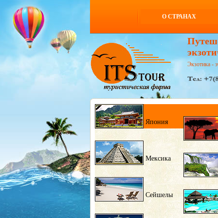
О СТРАНАХ
Путеш
экзоти
Экзотика - э
Япония
Мексика
Сейшелы