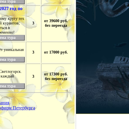
мма тура
027 год по
ому кругу тех
от 39600 руб.
й курантов,
3
без переезда
ться в
ременно!
мма тура
ёт уникальная
3
от 17000 руб.
мма тура
Светлогорск.
от 17300 руб.
е каждый
3
без переезда
мма тура