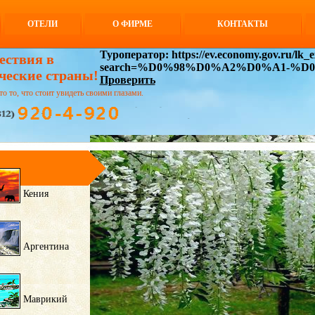
ОТЕЛИ
О ФИРМЕ
КОНТАКТЫ
Туроператор: https://ev.economy.gov.ru/lk_ex
ествия в
search=%D0%98%D0%A2%D0%A1-%
ческие страны!
Проверить
то то, что стоит увидеть своими глазами.
Кения
Аргентина
Маврикий