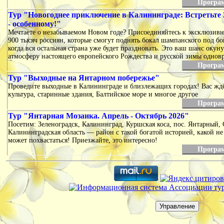
Програ
Тур "Новогоднее приключение в Калининграде: Встретьте 2
- особенному!"
Мечтаете о незабываемом Новом годе? Присоединяйтесь к эксклюзивн
900 тысяч россиян, которые смогут поднять бокал шампанского под бо
когда вся остальная страна уже будет праздновать. Это ваш шанс окуну
атмосферу настоящего европейского Рождества и русской зимы однов
Програ
Тур "Выходные на Янтарном побережье"
Проведите выходные в Калининграде и близлежащих городах! Вас жд
культура, старинные здания, Балтийское море и многое другое
Програ
Тур "Янтарная Мозаика. Апрель - Октябрь 2026"
Посетим: Зеленоградск, Калининград, Куршская коса, пос. Янтарный, 
Калининградская область — район с такой богатой историей, какой н
может похвастаться! Приезжайте, это интересно!
Програ