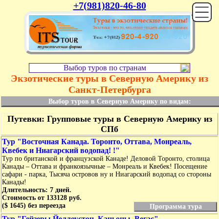
+7(981)820-46-80
Выбор туров по странам
Экзотические туры в Северную Америку из
Санкт-Петербурга
Выбор туров в Северную Америку по видам:
Путевки: Групповые туры в Северную Америку из
СПб
Тур "Восточная Канада. Торонто, Оттава, Монреаль,
Квебек и Ниагарский водопад! !"
Тур по британской и французской Канаде! Деловой Торонто, столица
Канады – Оттава и франкоязычные – Монреаль и Квебек! Посещение
сафари - парка, Тысяча островов ну и Ниагарский водопад со стороны
Канады!
Длительность: 7 дней.
Стоимость от 133128 руб.
($ 1645) без переезда
Программа тура
Тур "Гейзеры Йеллоустон, Каньоны, Вегас"