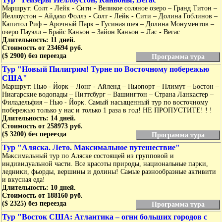
Маршрут: Солт - Лейк - Сити - Великое соляное озеро – Гранд Титон –
Йеллоустон – Айдахо Фоллз - Солт - Лейк - Сити – Долина Гоблинов –
Капитол Риф – Арочный Парк – Гусиная шея – Долина Монументов –
озеро Пауэлл – Брайс Каньон – Зайон Каньон – Лас - Вегас
Длительность: 11 дней.
Стоимость от 234694 руб.
($ 2900) без переезда
Программа тура
Тур "Новый Пилигрим! Турне по Восточному побережью
США"
Маршрут: Нью - Йорк – Лонг - Айленд – Ньюпорт – Плимут – Бостон –
Ниагарские водопады – Питтсбург – Вашингтон – Страна Ланкастер –
Филадельфия – Нью - Йорк. Самый насыщенный тур по восточному
побережью только у нас и только 1 раза в год! НЕ ПРОПУСТИТЕ! ! !
Длительность: 14 дней.
Стоимость от 258973 руб.
($ 3200) без переезда
Программа тура
Тур "Аляска. Лето. Максимальное путешествие"
Максимальный тур по Аляске состоящей из групповой и
индивидуальной части. Все красоты природы, национальные парки,
ледники, фьорды, вершины и долины! Самые разнообразные активити
и вкусная еда!
Длительность: 10 дней.
Стоимость от 188160 руб.
($ 2325) без переезда
Программа тура
Тур "Восток США: Атлантика – огни больших городов с