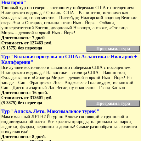
Ниагарой"
Топовый тур по северо - восточному побережью США с посещением
Ниагарского водопада! Столица США – Вашингтон, историческая
Филадельфия, город мостов – Питтсбург, Ниагарский водопад Великие
озера Эри и Онтарио, столица штата Нью - Йорк – Олбани,
университетский Бостон, дворцовый Ньюпорт, а также, «Столица
Мира» – деловой и яркий Нью - Йорк!
Длительность: 7 дней.
Стоимость от 127463 руб.
($ 1575) без переезда
Программа тура
Тур "Большая прогулка по США: Атлантика с Ниагарой +
Калифорния"
Все лучшее восточного и западного побережья США с посещением
Ниагарского водопада! На востоке – столица США – Вашингтон,
Филадельфия и «Столица Мира» – деловой и яркий Нью - Йорк! На
западе – Сан - Франциско. Лос - Анджелес с Голливудом, испанский
Сан - Диего и азартный Лас Вегас, ну и конечно – Гранд Каньон.
Длительность: 16 дней.
Стоимость от 313601 руб.
($ 3875) без переезда
Программа тура
Тур "Аляска. Лето. Максимальное турне!"
Максимальный ЛЕТНИЙ тур по Аляске состоящий с групповой и
индивидуальной части. Все красоты природы, национальные парки,
ледники, фьорды, вершины и долины! Самые разнообразные активити
и вкусная еда!
Длительность: 8 дней.