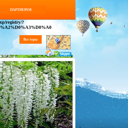
ПАРТНЕРАМ
p/registry/?
D0%A2%D0%A3%D0%A0
Все туры