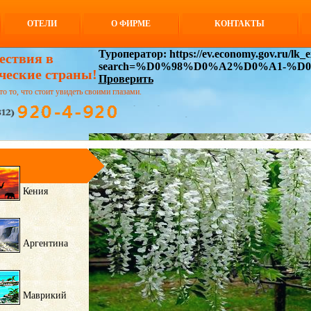
ОТЕЛИ
О ФИРМЕ
КОНТАКТЫ
Туроператор: https://ev.economy.gov.ru/lk_ex
ествия в
search=%D0%98%D0%A2%D0%A1-%
ческие страны!
Проверить
то то, что стоит увидеть своими глазами.
Кения
Аргентина
Маврикий