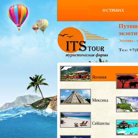
О СТРАНАХ
Путеш
экзоти
Экзотика - э
Япония
Мексика
Сейшелы