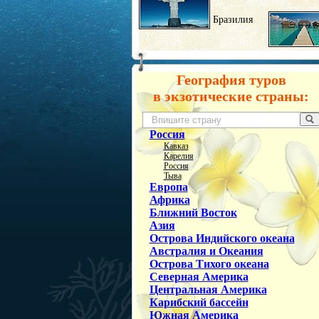
Бразилия
География туров
в экзотические страны:
Россия
Кавказ
Карелия
Россия
Тыва
Европа
Африка
Ближний Восток
Азия
Острова Индийского океана
Австралия и Океания
Острова Тихого океана
Северная Америка
Центральная Америка
Карибский бассейн
Южная Америка