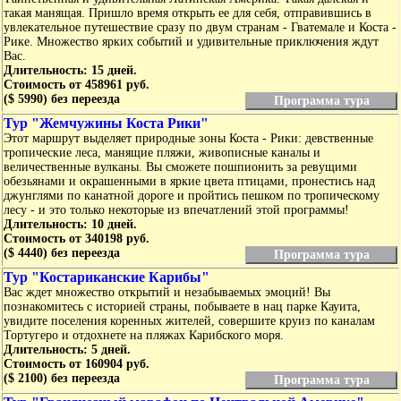
такая манящая. Пришло время открыть ее для себя, отправившись в
увлекательное путешествие сразу по двум странам - Гватемале и Коста -
Рике. Множество ярких событий и удивительные приключения ждут
Вас.
Длительность: 15 дней.
Стоимость от 458961 руб.
($ 5990) без переезда
Программа тура
Тур "Жемчужины Коста Рики"
Этот маршрут выделяет природные зоны Коста - Рики: девственные
тропические леса, манящие пляжи, живописные каналы и
величественные вулканы. Вы сможете пошпионить за ревущими
обезьянами и окрашенными в яркие цвета птицами, пронестись над
джунглями по канатной дороге и пройтись пешком по тропическому
лесу - и это только некоторые из впечатлений этой программы!
Длительность: 10 дней.
Стоимость от 340198 руб.
($ 4440) без переезда
Программа тура
Тур "Костариканские Карибы"
Вас ждет множество открытий и незабываемых эмоций! Вы
познакомитесь с историей страны, побываете в нац парке Кауита,
увидите поселения коренных жителей, совершите круиз по каналам
Тортугеро и отдохнете на пляжах Карибского моря.
Длительность: 5 дней.
Стоимость от 160904 руб.
($ 2100) без переезда
Программа тура