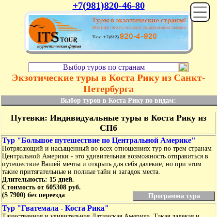
+7(981)820-46-80
Выбор туров по странам
Экзотические туры в Коста Рику из Санкт-
Петербурга
Выбор туров в Коста Рику по видам:
Путевки: Индивидуальные туры в Коста Рику из
СПб
Тур "Большое путешествие по Центральной Америке"
Потрясающий и насыщенный во всех отношениях тур по трем странам
Центральной Америки - это удивительная возможность отправиться в
путешествие Вашей мечты и открыть для себя далекие, но при этом
такие притягательные и полные тайн и загадок места.
Длительность: 15 дней.
Стоимость от 605308 руб.
($ 7900) без переезда
Программа тура
Тур "Гватемала - Коста Рика"
Таинственная и удивительная Латинская Америка. Такая далекая и