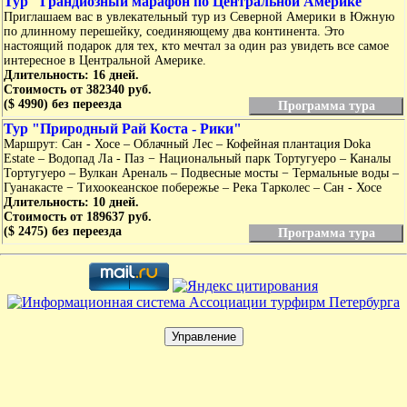
Тур "Грандиозный марафон по Центральной Америке"
Приглашаем вас в увлекательный тур из Северной Америки в Южную
по длинному перешейку, соединяющему два континента. Это
настоящий подарок для тех, кто мечтал за один раз увидеть все самое
интересное в Центральной Америке.
Длительность: 16 дней.
Стоимость от 382340 руб.
($ 4990) без переезда
Программа тура
Тур "Природный Рай Коста - Рики"
Маршрут: Сан - Хосе – Облачный Лес – Кофейная плантация Doka
Estate – Водопад Ла - Паз − Национальный парк Тортугуеро – Каналы
Тортугуеро – Вулкан Ареналь – Подвесные мосты − Термальные воды –
Гуанакасте − Тихоокеанское побережье – Река Тарколес – Сан - Хосе
Длительность: 10 дней.
Стоимость от 189637 руб.
($ 2475) без переезда
Программа тура