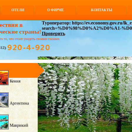
ОТЕЛИ
О ФИРМЕ
КОНТАКТЫ
Туроператор: https://ev.economy.gov.ru/lk_ex
ествия в
search=%D0%98%D0%A2%D0%A1-%
ческие страны!
Проверить
то то, что стоит увидеть своими глазами.
Кения
Аргентина
Маврикий