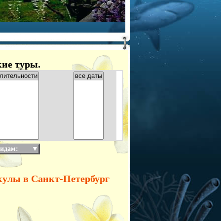
кие туры.
видам:
▼
кулы в Санкт-Петербург