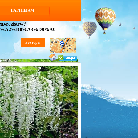
ПАРТНЕРАМ
p/registry/?
D0%A2%D0%A3%D0%A0
Все туры