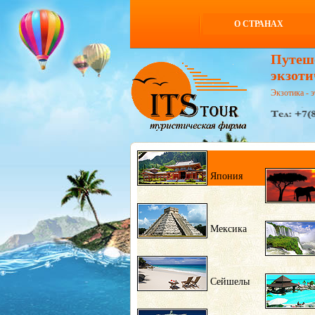
О СТРАНАХ
Путеш
экзоти
Экзотика - э
Япония
Мексика
Сейшелы