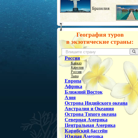
Бразилия
География туров
в экзотические страны:
Россия
Кавказ
Карелия
Россия
Тыва
Европа
Африка
Ближний Восток
Азия
Острова Индийского океана
Австралия и Океания
Острова Тихого океана
Северная Америка
Центральная Америка
Карибский бассейн
Южная Америка